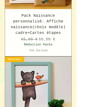
Pack Naissance
personnalisé: Affiche
naissance(choix modèle)
cadre+Cartes étapes
Prix original
Prix promotionnel
65,00 €
60,00 €
Réduction Packs
TVA Incluse
Nouveau