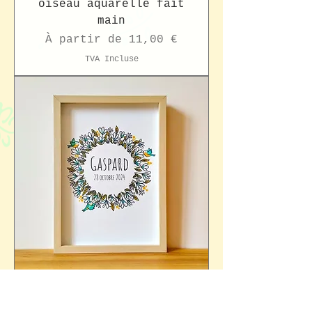
oiseau aquarelle fait
main
Prix promotionnel
À partir de
11,00 €
TVA Incluse
Affiche bébé
personnalisable fleurs