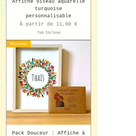
Affiche oiseau aquarelle
turquoise
personnalisable
Prix promotionnel
À partir de
11,00 €
TVA Incluse
Nouveau
Pack Douceur : Affiche à