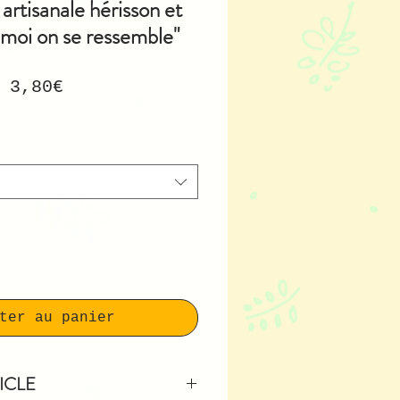
artisanale hérisson et
t moi on se ressemble"
Prix
e
3,80€
promotionnel
ter au panier
ICLE