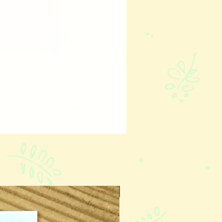
oppe abimée
non ouverte
carte endommagée. je vous
enir une nouvelle
es frais.
Nouveau