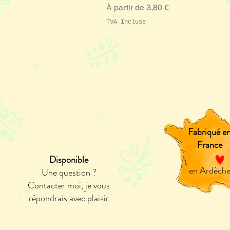
Prix promotionnel
À partir de
3,80 €
TVA Incluse
Fabriqué e
France
Disponible
en Ardèch
Une question ?
Contacter moi, je vous
répondrais avec plaisir