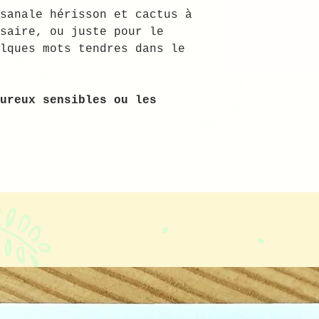
photo de l'envel
sanale hérisson et cactus à
ainsi que de la 
saire, ou juste pour le
ferai alors parv
lques mots tendres dans le
Illustration à m
ureux sensibles ou les