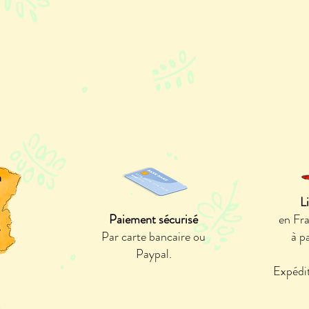
n
L
Paiement sécurisé
en Fr
e
Par carte bancaire ou
à p
Paypal.
Expédit