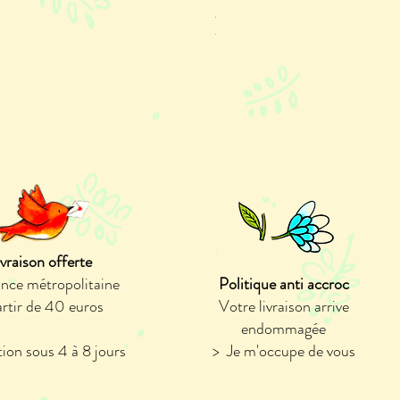
Prix promotionnel
À partir de
3,80 €
TVA Incluse
ivraison offerte
ance métropolitaine
Politique anti accroc
artir de 40 euros
Votre livraison arrive
endommagée
ion sous 4 à 8 jours
> Je m'occupe de vous