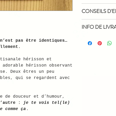
Cette carte post
CONSEILS D'E
cactus est impri
très haute quali
La carte postale
Le format est un
INFO DE LIVR
cactus ne doit p
10.5cm x 14.8cm)
soleil, sinon, l
La carte postale
ternir.
(Dans la mesure 
n’est pas être identiques…
cactus est envoy
mes papiers, les
llement.
cartonnée;
d'1 ou 2 mm)
à l'interieur de
tisanale hérisson et
protégée dans un
En fonction de v
 adorable hérisson observant
réelles peuvent 
Le délai d'expéd
se. Deux êtres un peu
Livraison en let
bles, qui se regardent avec
France à partir 
dessous de 40 eu
3,50 euros).
e de douceur et d’humour,
l’autre :
je te vois tel(le)
En cas de récept
endommagée (déch
e comme ça
.
simplement deman