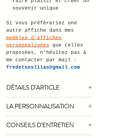
faire plaisir et créer un
souvenir unique
Si vous préfèreriez une
autre affiche dans mes
modèles d'affiches
personnalisées
que celles
proposées, n'hésitez pas à
me contacter par mail :
fredetseslilas@gmail.com
DÉTAILS D'ARTICLE
Papier épais et finition soignée
LA PERSONNALISATION
Illustrations poétiques et douces,
issues de mon univers
Le choix de ce Pack Bébé implique
Création et impression en France
CONSEILS D'ENTRETIEN
de remplir très simplement les
Tarif avantageux
par rapport à
champs de personnalisation comme
l’achat séparé des deux produits
L'affiche de naissance et les