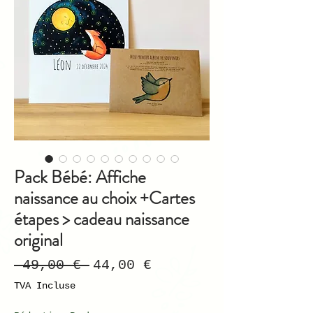
Pack Bébé: Affiche
naissance au choix +Cartes
étapes > cadeau naissance
original
Prix
Prix
 49,00 € 
44,00 €
original
promotionnel
TVA Incluse