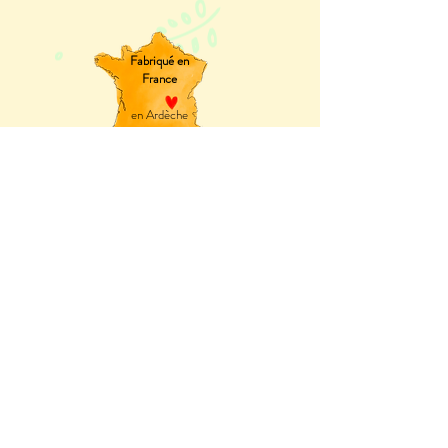
Fabriqué en
France
en Ardèche
Paiement sécurisé
Par carte bancaire ou Paypal.