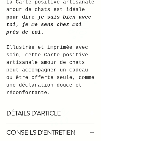
La Carte positive artisanale
amour de chats est idéale
pour dire
je suis bien avec
toi
,
je me sens chez moi
près de toi
.
Illustrée et imprimée avec
soin, cette Carte positive
artisanale amour de chats
peut accompagner un cadeau
ou être offerte seule, comme
une déclaration douce et
réconfortante.
DÉTAILS D'ARTICLE
Cette Carte positive artisanale
CONSEILS D'ENTRETIEN
amour de chats est imprimée sur un
Papier 300g de très haute qualité.