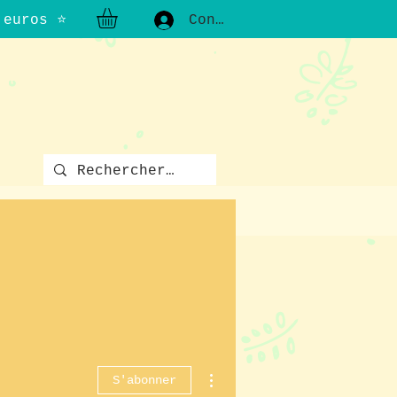
0 euros ⭐
Connexion
x, quel que soit notre âge
Plus d'actions
S'abonner