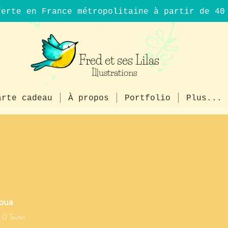
ferte en France métropolitaine à partir de 4
Fred et ses Lilas
Illustrations
arte cadeau
À propos
Portfolio
Plus...
ire, l’émerveillement et la liberté de rêver d'un monde plus dou
loua
loua
0
Suivi