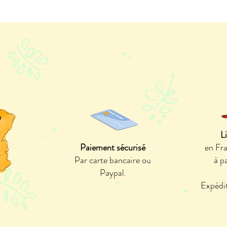
n
L
Paiement sécurisé
en Fr
e
Par carte bancaire ou
à p
Paypal.
Expédit