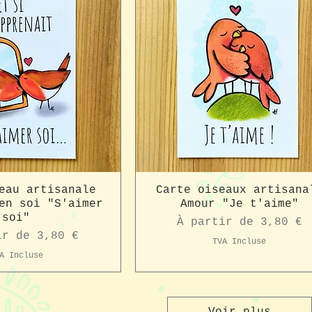
eau artisanale
Carte oiseaux artisana
en soi "S'aimer
Amour "Je t'aime"
soi"
Prix promotionnel
À partir de
3,80 €
romotionnel
ir de
3,80 €
TVA Incluse
A Incluse