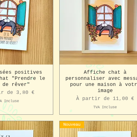
sées positives
Affiche chat à
hat "Prendre le
personnaliser avec mess
 de rêver"
pour une maison à vot
image
romotionnel
ir de
3,80 €
Prix promotionnel
À partir de
11,00 €
A Incluse
TVA Incluse
Nouveau