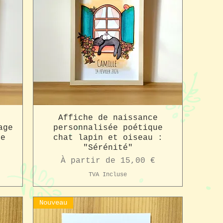
Affiche de naissance
age
personnalisée poétique
re
chat lapin et oiseau :
"Sérénité"
Prix promotionnel
À partir de
15,00 €
TVA Incluse
Nouveau