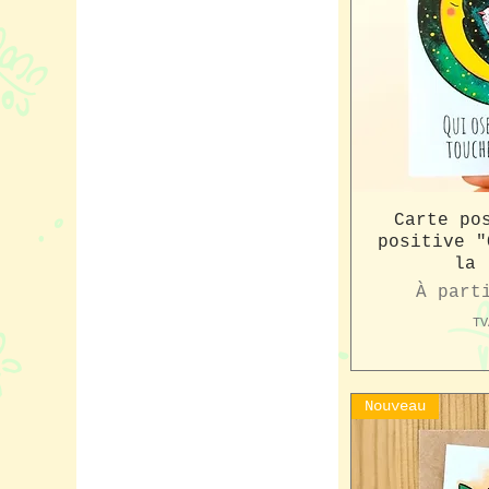
Carte po
positive "
la 
Prix p
À part
TV
Nouveau