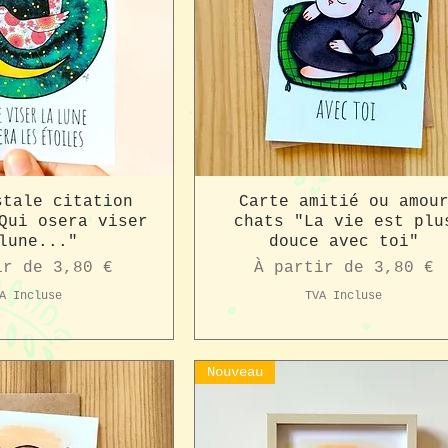
stale citation
Carte amitié ou amou
Qui osera viser
chats "La vie est plu
lune..."
douce avec toi"
romotionnel
Prix promotionnel
ir de
3,80 €
À partir de
3,80 €
A Incluse
TVA Incluse
Nouveau