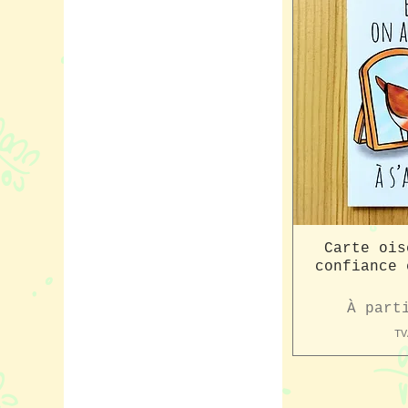
Carte ois
confiance 
Prix p
À part
TV