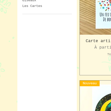
Oiseaux
Les Cartes
Carte arti
Prix p
À part
TV
Nouveau