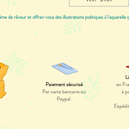
Voir plus
âme de rêveur et offrez-vous des illustrations poétiques à l'aquarelle qu
n
L
Paiement sécurisé
en Fr
e
Par carte bancaire ou
à p
Paypal.
Expédit