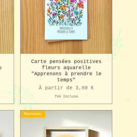
r
Carte pensées positives
s
fleurs aquarelle
"Apprenons à prendre le
temps"
Prix promotionnel
À partir de
3,80 €
TVA Incluse
Nouveau