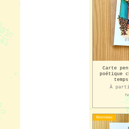
Carte pen
poétique c
temps
Prix p
À part
TV
Nouveau