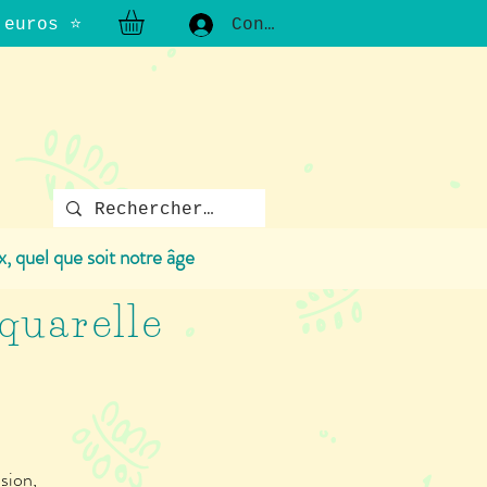
0 euros ⭐
Connexion
x, quel que soit notre âge
aquarelle
s
sion,