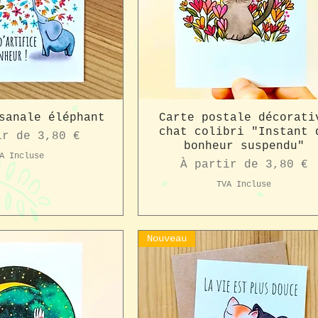
sanale éléphant
Carte postale décorati
chat colibri "Instant 
romotionnel
ir de
3,80 €
bonheur suspendu"
A Incluse
Prix promotionnel
À partir de
3,80 €
TVA Incluse
Nouveau