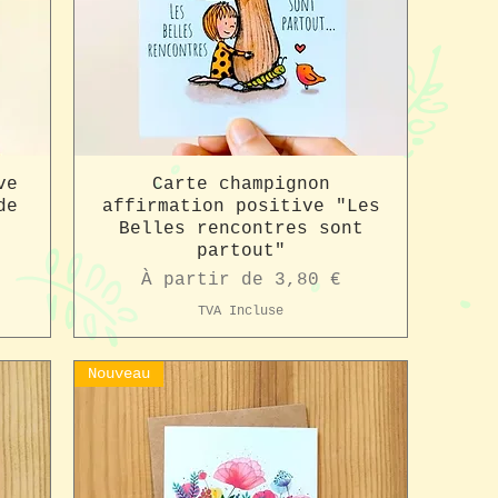
ve
Carte champignon
de
affirmation positive "Les
Belles rencontres sont
partout"
Prix promotionnel
À partir de
3,80 €
TVA Incluse
Nouveau